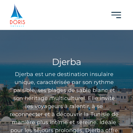
Skip
to
content
Djerba
Djerba est une destination insulaire
unique, caractérisée par son rythme
paisible, ses plages de sable blanc et
son héritage multiculturel. Elle invite
les voyageurs à ralentir, à se
reconnecter et à découvrir la Tunisie de
manière plus intime et sereine. Idéale
pour les séjours prolongés, Djerba offre