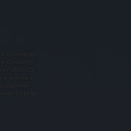
 verdoyantes de
ersité
ulptées par la
 Les nuits sous
nt l’aventure en
st une invitation
l’essentiel.