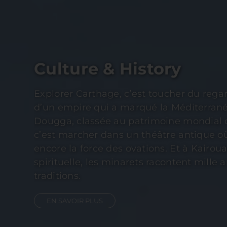
Nature & Aventure
Du sable doré du Sahara aux palmeraies
Tozeur, la nature tunisienne offre une div
saisissante. Tabarka, avec ses falaises sc
mer, invite à l’évasion et à la randonnée.
les étoiles au cœur du désert transforme
souvenir impérissable. Chaque paysage e
à repousser ses limites et à renouer avec 
EN SAVOIR PLUS