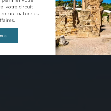
 planifier votre
, votre circuit
aventure nature ou
faires.
ous