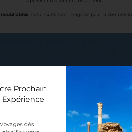
captiver et toucher profondément.
inoubliables
, nos circuits sont imaginés pour laisser une 
otre Prochain
 Expérience
 Voyages dès