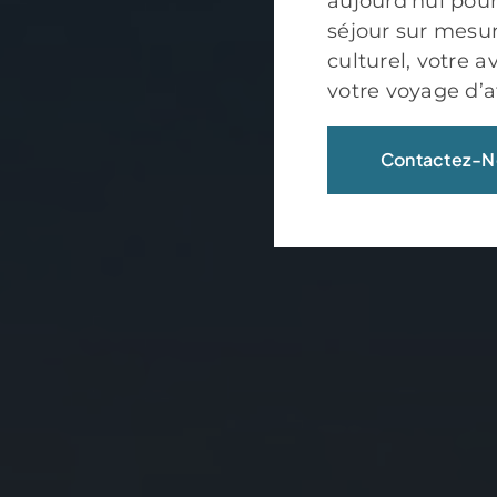
aujourd’hui pour
séjour sur mesure
culturel, votre 
votre voyage d’af
Contactez-N