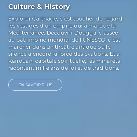
Nature & Aventure
Du sable doré du Sahara aux palmeraies
verdoyantes de Tozeur, la nature tunisienne
offre une diversité saisissante. Tabarka,
avec ses falaises sculptées par la mer, invite
à l’évasion et à la randonnée. Les nuits sous
les étoiles au cœur du désert transforment
l’aventure en souvenir impérissable.
Chaque paysage est une invitation à
repousser ses limites et à renouer avec
l’essentiel.
EN SAVOIR PLUS