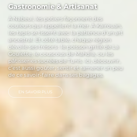
Culture & History
Explorer Carthage, c’est toucher du regard
les vestiges d’un empire qui a marqué la
Méditerranée. Découvrir Dougga, classée
au patrimoine mondial de l’UNESCO, c’est
marcher dans un théâtre antique où le
silence a encore la force des ovations. Et à
Kairouan, capitale spirituelle, les minarets
racontent mille ans de foi et de traditions.
EN SAVOIR PLUS