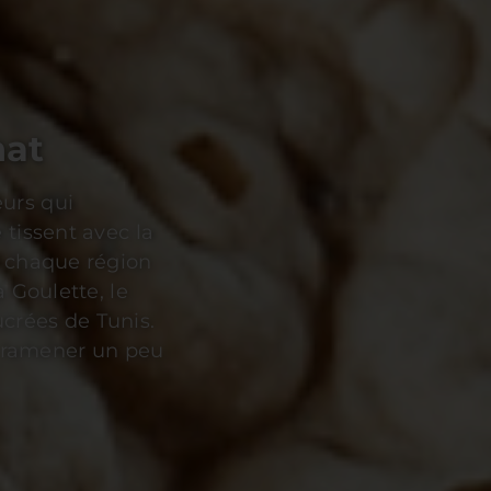
d les vestiges
e. Découvrir
de l’UNESCO,
 le silence a
n, capitale
ns de foi et de