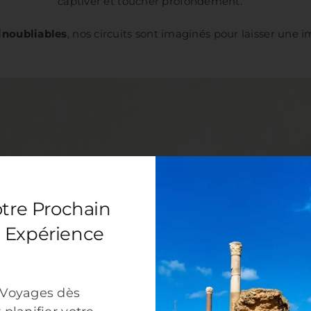
captiver et toucher profondément.
inoubliables
, nos circuits sont imaginés pour laisser une 
otre Prochain
 Expérience
 Voyages dès