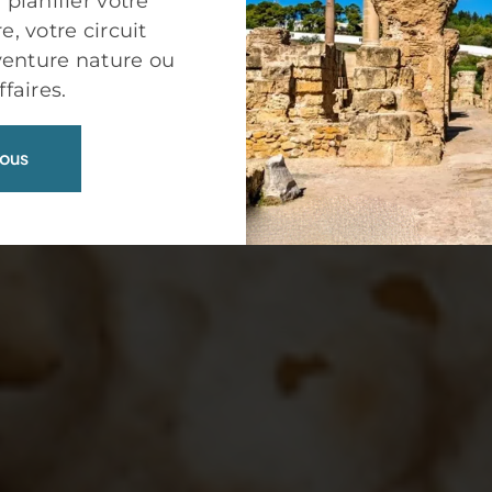
 planifier votre
, votre circuit
aventure nature ou
faires.
ous