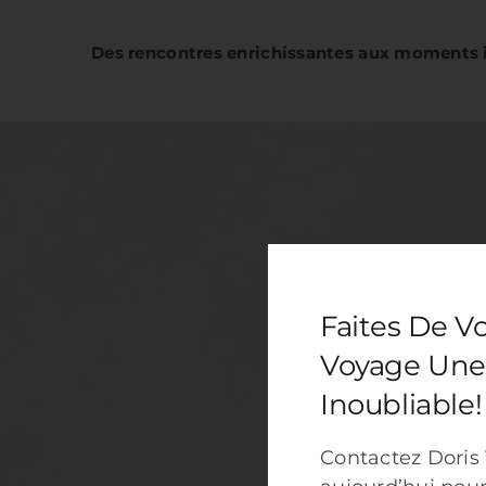
Des rencontres enrichissantes aux moments 
Faites De V
Voyage Une
Inoubliable!
Contactez Doris