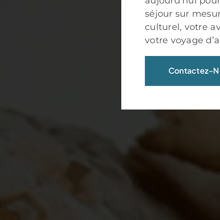
aujourd’hui pour
séjour sur mesure
culturel, votre 
votre voyage d’af
Contactez-N