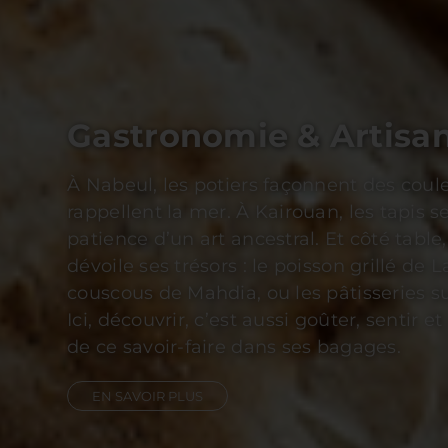
Culture & History
Explorer Carthage, c’est toucher du regar
d’un empire qui a marqué la Méditerrané
Dougga, classée au patrimoine mondial 
c’est marcher dans un théâtre antique où
encore la force des ovations. Et à Kairoua
spirituelle, les minarets racontent mille a
traditions.
EN SAVOIR PLUS