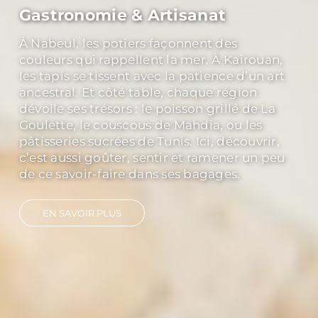
Gastronomie & Artisanat
À Nabeul, les potiers façonnent des
couleurs qui rappellent la mer. À Kairouan,
les tapis se tissent avec la patience d’un art
ancestral. Et côté table, chaque région
dévoile ses trésors : le poisson grillé de La
Goulette, le couscous de Mahdia, ou les
pâtisseries sucrées de Tunis. Ici, découvrir,
c’est aussi goûter, sentir et ramener un peu
de ce savoir-faire dans ses bagages.
EN SAVOIR PLUS