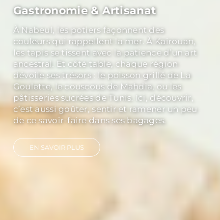
Culture & History
Explorer Carthage, c’est toucher du regard
les vestiges d’un empire qui a marqué la
Méditerranée. Découvrir Dougga, classée
au patrimoine mondial de l’UNESCO, c’est
marcher dans un théâtre antique où le
silence a encore la force des ovations. Et à
Kairouan, capitale spirituelle, les minarets
racontent mille ans de foi et de traditions.
EN SAVOIR PLUS