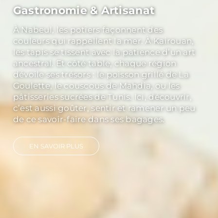
Culture & History
Explorer Carthage, c’est toucher du regard
les vestiges d’un empire qui a marqué la
Méditerranée. Découvrir Dougga, classée
au patrimoine mondial de l’UNESCO, c’est
marcher dans un théâtre antique où le
silence a encore la force des ovations. Et à
Kairouan, capitale spirituelle, les minarets
racontent mille ans de foi et de traditions.
EN SAVOIR PLUS