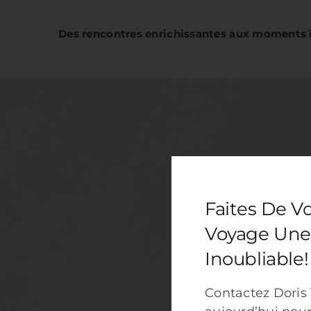
Des rencontres enrichissantes aux moments 
Faites De V
Voyage Une
Inoubliable!
Contactez Doris