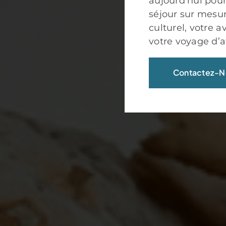
aujourd’hui pour
séjour sur mesure
culturel, votre 
votre voyage d’af
Contactez-N