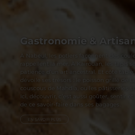
Culture & History
Explorer Carthage, c’est toucher du regar
d’un empire qui a marqué la Méditerrané
Dougga, classée au patrimoine mondial 
c’est marcher dans un théâtre antique où
encore la force des ovations. Et à Kairoua
spirituelle, les minarets racontent mille a
traditions.
EN SAVOIR PLUS