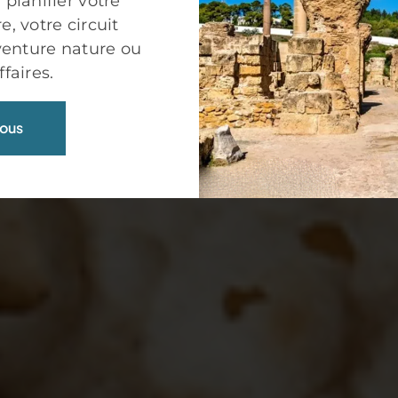
 planifier votre
, votre circuit
aventure nature ou
faires.
ous