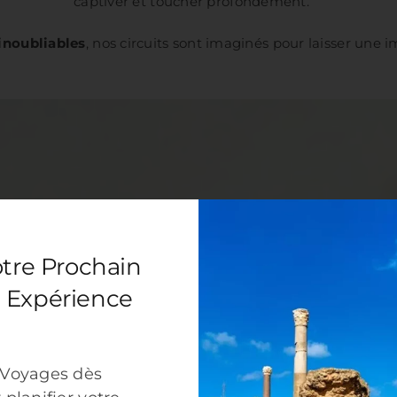
captiver et toucher profondément.
inoubliables
, nos circuits sont imaginés pour laisser une 
otre Prochain
 Expérience
 Voyages dès