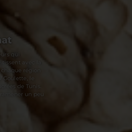
d les vestiges
e. Découvrir
de l’UNESCO,
 le silence a
n, capitale
ns de foi et de