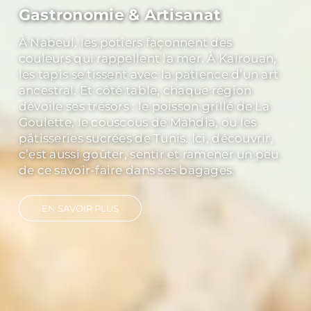
Culture & History
Explorer Carthage, c’est toucher du regard
les vestiges d’un empire qui a marqué la
Méditerranée. Découvrir Dougga, classée
au patrimoine mondial de l’UNESCO, c’est
marcher dans un théâtre antique où le
silence a encore la force des ovations. Et à
Kairouan, capitale spirituelle, les minarets
racontent mille ans de foi et de traditions.
EN SAVOIR PLUS