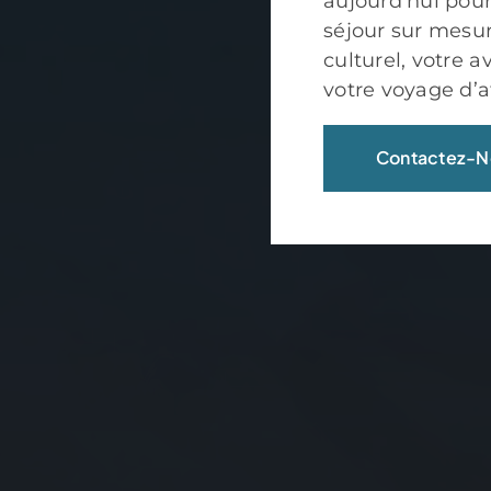
aujourd’hui pour
séjour sur mesure
culturel, votre 
votre voyage d’af
Contactez-N