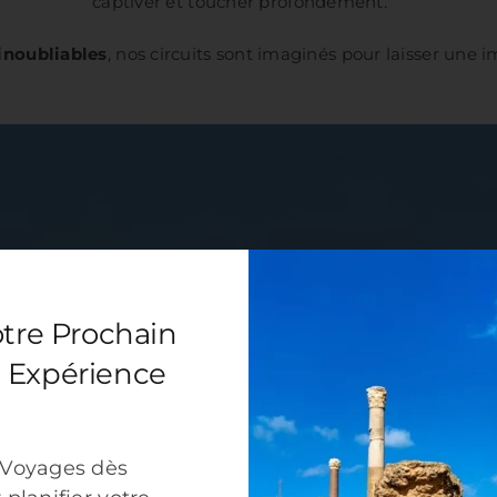
captiver et toucher profondément.
inoubliables
, nos circuits sont imaginés pour laisser une 
otre Prochain
 Expérience
 Voyages dès