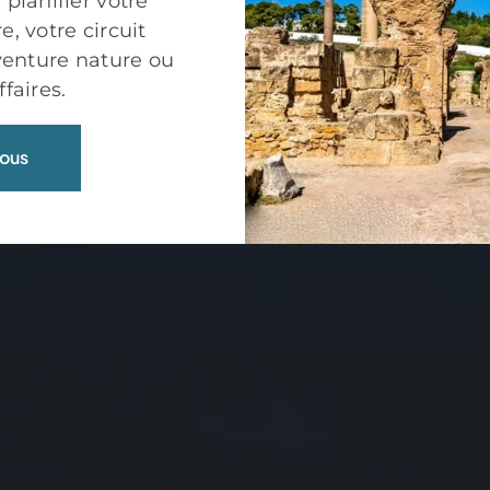
 planifier votre
, votre circuit
aventure nature ou
faires.
ous