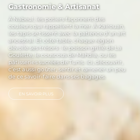
Culture & History
Explorer Carthage, c’est toucher du regard
les vestiges d’un empire qui a marqué la
Méditerranée. Découvrir Dougga, classée
au patrimoine mondial de l’UNESCO, c’est
marcher dans un théâtre antique où le
silence a encore la force des ovations. Et à
Kairouan, capitale spirituelle, les minarets
racontent mille ans de foi et de traditions.
EN SAVOIR PLUS