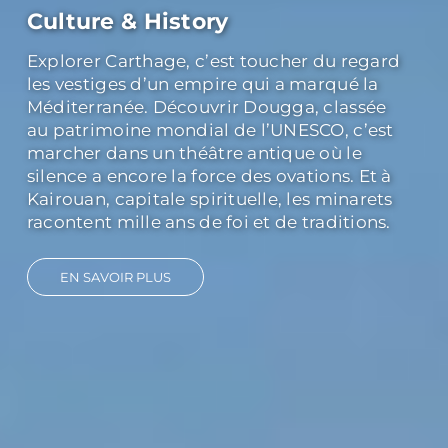
Nature & Aventure
Du sable doré du Sahara aux palmeraies
verdoyantes de Tozeur, la nature tunisienne
offre une diversité saisissante. Tabarka,
avec ses falaises sculptées par la mer, invite
à l’évasion et à la randonnée. Les nuits sous
les étoiles au cœur du désert transforment
l’aventure en souvenir impérissable.
Chaque paysage est une invitation à
repousser ses limites et à renouer avec
l’essentiel.
EN SAVOIR PLUS