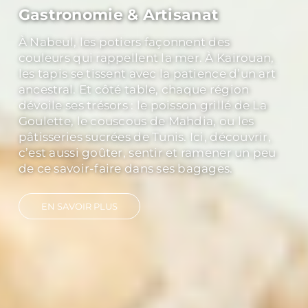
Culture & History
Explorer Carthage, c’est toucher du regard
les vestiges d’un empire qui a marqué la
Méditerranée. Découvrir Dougga, classée
au patrimoine mondial de l’UNESCO, c’est
marcher dans un théâtre antique où le
silence a encore la force des ovations. Et à
Kairouan, capitale spirituelle, les minarets
racontent mille ans de foi et de traditions.
EN SAVOIR PLUS