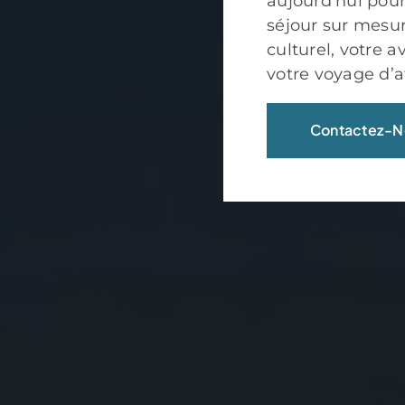
aujourd’hui pour
séjour sur mesure
culturel, votre 
votre voyage d’af
Contactez-N