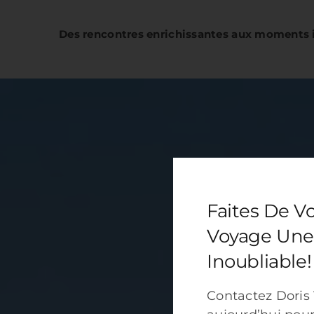
Des rencontres enrichissantes aux moments 
Faites De V
Voyage Une
Inoubliable!
Contactez Doris