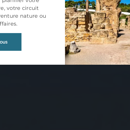
 planifier votre
, votre circuit
aventure nature ou
faires.
ous