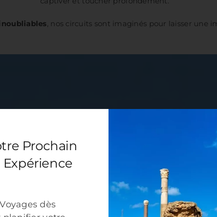
captiver et toucher profondément.
inoubliables
, nos circuits sont imaginés pour laisser une 
otre Prochain
 Expérience
 Voyages dès