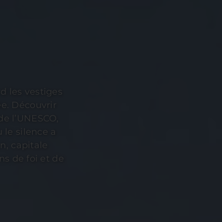
d les vestiges
e. Découvrir
de l’UNESCO,
 le silence a
n, capitale
ns de foi et de